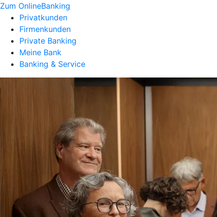
Zum OnlineBanking
Privatkunden
Firmenkunden
Private Banking
Meine Bank
Banking & Service