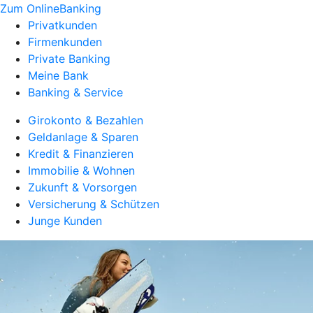
Zum OnlineBanking
Privatkunden
Firmenkunden
Private Banking
Meine Bank
Banking & Service
Girokonto & Bezahlen
Geldanlage & Sparen
Kredit & Finanzieren
Immobilie & Wohnen
Zukunft & Vorsorgen
Versicherung & Schützen
Junge Kunden