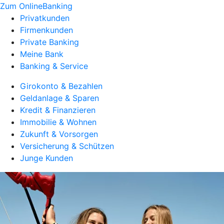
Zum OnlineBanking
Privatkunden
Firmenkunden
Private Banking
Meine Bank
Banking & Service
Girokonto & Bezahlen
Geldanlage & Sparen
Kredit & Finanzieren
Immobilie & Wohnen
Zukunft & Vorsorgen
Versicherung & Schützen
Junge Kunden