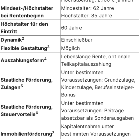
Mindest-/Höchstalter
Mindestalter: 62 Jahre
bei Rentenbeginn
Höchstalter: 85 Jahre
Höchstalter für den
60 Jahre
Eintritt
2
Dynamik
Einschließbar
3
Flexible Gestaltung
Möglich
Lebenslange Rente, optionale
4
Auszahlungsform
Teilkapitalauszahlung
Unter bestimmten
Staatliche Förderung,
Voraussetzungen: Grundzulage,
5
Zulagen
Kinderzulage, Berufseinsteiger-
Bonus
Unter bestimmten
Staatliche Förderung,
Voraussetzungen: Beiträge
6
Steuervorteile
absetzbar als Sonderausgaben
Kapitalentnahme unter
7
Immobilienförderung
bestimmten Voraussetzungen