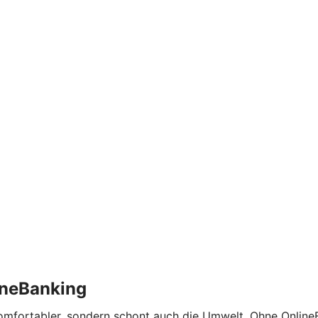
ineBanking
komfortabler, sondern schont auch die Umwelt. Ohne Onlin