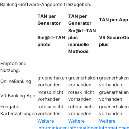
Banking-Software-Angebote freizugeben.
TAN per
TAN per
TAN per App
Generator
Generator
Sm@rt-TAN
Sm@rt-TAN
plus
VR SecureG
photo
manuelle
plus
Methode
Empfohlene
Nutzung:
gruenerhaken
gruenerhaken
gruenerhaken
OnlineBanking
vorhanden
vorhanden
vorhanden
rotesx
nicht
rotesx
nicht
gruenerhaken
VR Banking App
vorhanden
vorhanden
vorhanden
Freigabe
rotesx
nicht
rotesx
nicht
gruenerhaken
Kartenzahlungen
vorhanden
vorhanden
vorhanden
Weitere
Weitere
Weitere
Informationen
Informationen
Informatione