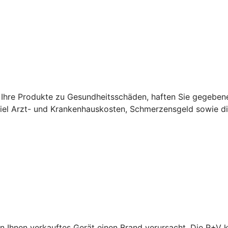
Ihre Produkte zu Gesundheitsschäden, haften Sie gegebene
el Arzt- und Krankenhauskosten, Schmerzensgeld sowie di
n Ihnen verkauftes Gerät einen Brand verursacht. Die R+V